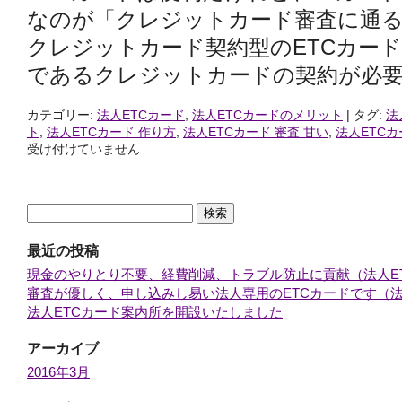
なのが「クレジットカード審査に通
クレジットカード契約型のETCカー
であるクレジットカードの契約が必要
カテゴリー:
法人ETCカード
,
法人ETCカードのメリット
|
タグ:
法
ト
,
法人ETCカード 作り方
,
法人ETCカード 審査 甘い
,
法人ETCカ
受け付けていません
検
索:
最近の投稿
現金のやりとり不要、経費削減、トラブル防止に貢献（法人E
審査が優しく、申し込みし易い法人専用のETCカードです（法
法人ETCカード案内所を開設いたしました
アーカイブ
2016年3月